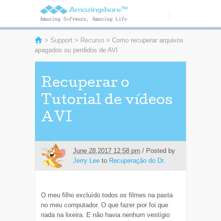
>
Support
>
Recurso
> Como recuperar arquivos
apagados ou perdidos de AVI
Recuperar o
Tutorial de vídeos
AVI
June 28,2017 12:58 pm
/ Posted by
Jerry Lee
to
Recuperação do Dr.
O meu filho excluído todos os filmes na pasta
no meu computador. O que fazer pior foi que
nada na lixeira. E não havia nenhum vestígio