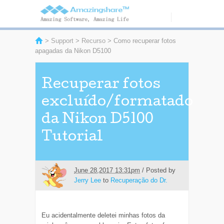
>
Support
>
Recurso
> Como recuperar fotos
apagadas da Nikon D5100
Recuperar fotos
excluído/formatado
da Nikon D5100
Tutorial
June 28,2017 13:31pm
/ Posted by
Jerry Lee
to
Recuperação do Dr.
Eu acidentalmente deletei minhas fotos da