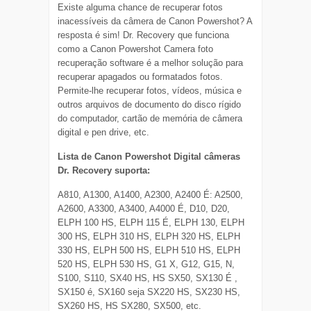
Existe alguma chance de recuperar fotos
inacessíveis da câmera de Canon Powershot? A
resposta é sim! Dr. Recovery que funciona
como a Canon Powershot Camera foto
recuperação software é a melhor solução para
recuperar apagados ou formatados fotos.
Permite-lhe recuperar fotos, vídeos, música e
outros arquivos de documento do disco rígido
do computador, cartão de memória de câmera
digital e pen drive, etc.
Lista de Canon Powershot Digital câmeras
Dr. Recovery suporta:
A810, A1300, A1400, A2300, A2400 É: A2500,
A2600, A3300, A3400, A4000 É, D10, D20,
ELPH 100 HS, ELPH 115 É, ELPH 130, ELPH
300 HS, ELPH 310 HS, ELPH 320 HS, ELPH
330 HS, ELPH 500 HS, ELPH 510 HS, ELPH
520 HS, ELPH 530 HS, G1 X, G12, G15, N,
S100, S110, SX40 HS, HS SX50, SX130 É ,
SX150 é, SX160 seja SX220 HS, SX230 HS,
SX260 HS, HS SX280, SX500, etc.