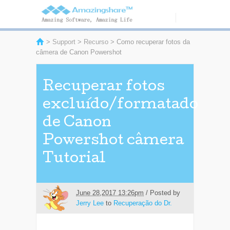
>
Support
>
Recurso
> Como recuperar fotos da
câmera de Canon Powershot
Recuperar fotos
excluído/formatado
de Canon
Powershot câmera
Tutorial
June 28,2017 13:26pm
/ Posted by
Jerry Lee
to
Recuperação do Dr.